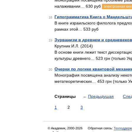
Монография посвящена проблеме разви
налаживании… 630 руб
электронная кни
Гипограмматика Книга о Мандельшт
18
В книге израильского филолога предл
рамках этой… 533 руб
Зурванизм в древнем и средневеко
19
Крупник И.Л. (2014)
В основе книги лежит текст диссертац
культуры древнего… 523 грн (только Ук
Очерки по логике квантовой механи
20
Монография посвящена анализу некото
метатеоретических… 453 грн (только У
Страницы
←
Предыдущая
Сле
1
2
3
© Академик, 2000-2026
Обратная связь:
Техподдерж