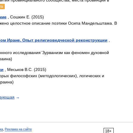
тия провинциального сообщества, места провинции в
га
аме
, Сошкин Е. (2015)
ожено целостное описание поэтики Осипа Мандельштама. В
вом Иране. Опыт религиоведческой реконструкции
,
ионного исследования`Зурванизм как феномен духовной
раина)
ки
, Меськов В.С. (2015)
рых философских (методологических), логических и
краина)
дующая
→
ка
,
Реклама на сайте
18+