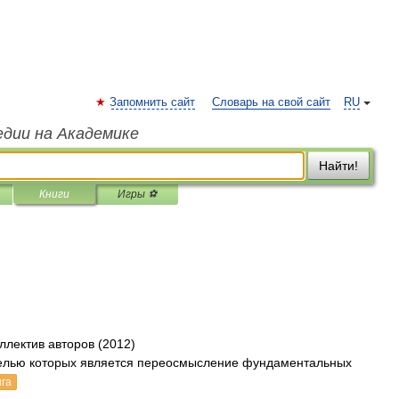
Запомнить сайт
Словарь на свой сайт
RU
едии на Академике
Найти!
Книги
Игры ⚽
ллектив авторов (2012)
елью которых является переосмысление фундаментальных
ига