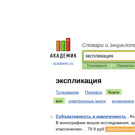
Словари и энциклоп
academic.ru
Толкования
Переводы
экспликация
Толкование
Перевод
Книги
все
электронные книги
аудиокниги
Субъективность и идентичность
, Ко
11
В монографию вошли исследования, ц
классических… 79.9 руб
электронная кн