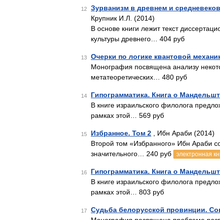
Зурванизм в древнем и средневеко
12
Крупник И.Л. (2014)
В основе книги лежит текст диссертац
культуры древнего… 404 руб
Очерки по логике квантовой механи
13
Монография посвящена анализу некото
метатеоретических… 480 руб
Гипограмматика. Книга о Мандельш
14
В книге израильского филолога предл
рамках этой… 569 руб
Избранное. Том 2
, Ибн Араби (2014)
15
Второй том «Избранного» Ибн Араби со
значительного… 240 руб
электронная кн
Гипограмматика. Книга о Мандельш
16
В книге израильского филолога предл
рамках этой… 803 руб
Судьба белорусской провинции. Со
17