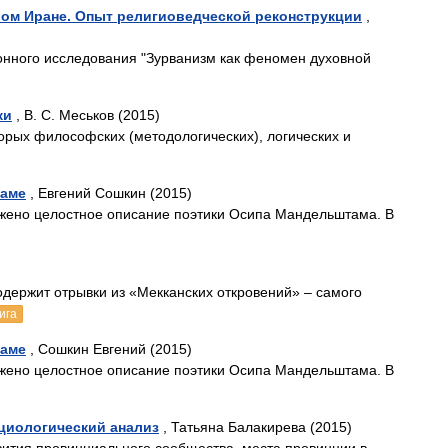
вом Иране. Опыт религиоведческой реконструкции
,
ионного исследования "Зурванизм как феномен духовной
ки
, В. С. Меськов (2015)
рых философских (методологических), логических и
таме
, Евгений Сошкин (2015)
ожено целостное описание поэтики Осипа Мандельштама. В
держит отрывки из «Мекканских откровений» – самого
ига
таме
, Сошкин Евгений (2015)
ожено целостное описание поэтики Осипа Мандельштама. В
циологический анализ
, Татьяна Балакирева (2015)